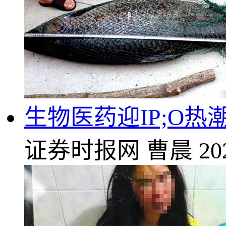
生物医药迎IP;O热
证券时报网
曹晨
20