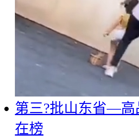
第三?批山东省—高
在榜