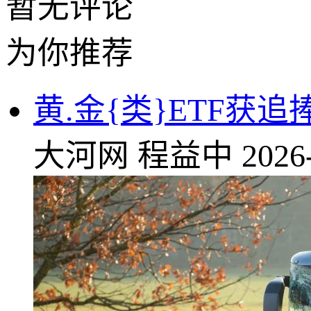
暂无评论
为你推荐
黄.金{类}ETF获
大河网
程益中
2026