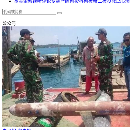
基金
金融
视听
评论
专题
产经
创投
科创板
新三板
投教
ESG
滚
公众号