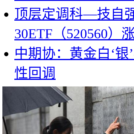
顶层定调科—技自
30ETF（52056
中期协：黄金白‘银
性回调