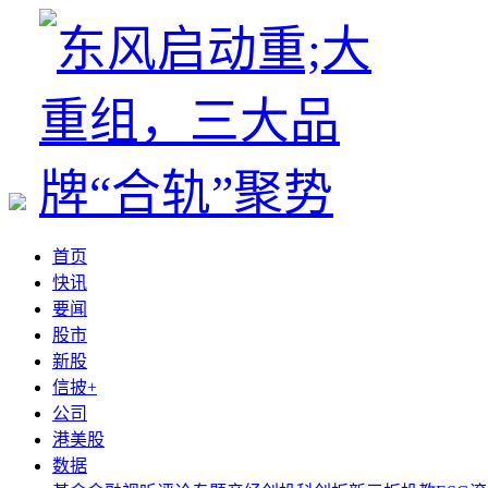
首页
快讯
要闻
股市
新股
信披+
公司
港美股
数据