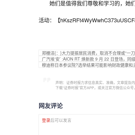
她们是值得我们尊敬和学习的，她们
活动：【
hKszRFt4WyWwhC373uUSCF
郑栅洁{：}大力提振居民消费，取消不合理或“一刀
广汽埃‘安’ :AION RT 焕新款 9 月 22 日登
穆迪称日本参议院?选举结果可能影响财政健康和
声明：证券时报力求信息真实、准确，文章提及内
下载“证券时报”官方APP，或关注官方微信公众
网友评论
登录
后可以发言